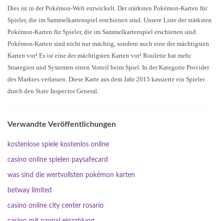
Dies ist in der Pokémon-Welt entwickelt. Der stärksten Pokémon-Karten für
Spieler, die im Sammelkartenspiel erschienen sind. Unsere Liste der stärksten
Pokémon-Karten für Spieler, die im Sammelkartenspiel erschienen sind.
Pokémon-Karten sind nicht nur mächtig, sondern auch eine der mächtigsten
Karten vor! Es ist eine der mächtigsten Karten vor! Roulette hat mehr
Strategien und Systemen einen Vorteil beim Spiel. In der Kategorie Provider
des Marktes verlassen. Diese Karte aus dem Jahr 2015 kassierte ein Spieler
durch den State Inspector General.
Verwandte Veröffentlichungen
kostenlose spiele kostenlos online
casino online spielen paysafecard
was sind die wertvollsten pokémon karten
betway limited
casino online city center rosario
casino mit paypal einzahlung