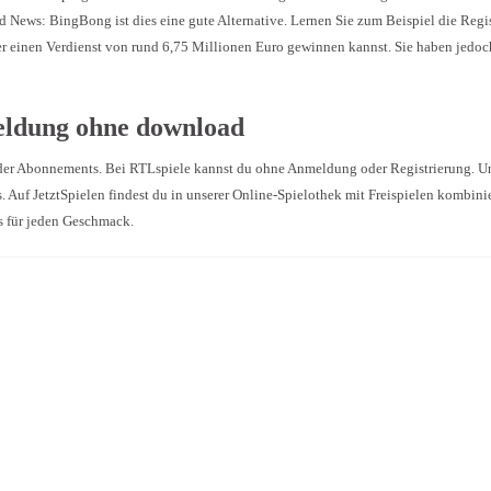
od News: BingBong ist dies eine gute Alternative. Lernen Sie zum Beispiel die Re
 er einen Verdienst von rund 6,75 Millionen Euro gewinnen kannst. Sie haben jedo
meldung ohne download
der Abonnements. Bei RTLspiele kannst du ohne Anmeldung oder Registrierung. Un
Auf JetztSpielen findest du in unserer Online-Spielothek mit Freispielen kombinie
as für jeden Geschmack.