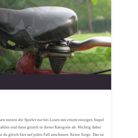
ssen nutzen die Spieler nur bei Losen mit einem einzigen Stapel
ahlen und dann gezielt in dieser Kategorie ab. Wichtig dabei
du gleich hier auf jeden Fall anschauen. Keine Sorge: Das ist