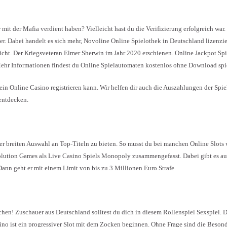
mit der Mafia verdient haben? Vielleicht hast du die Verifizierung erfolgreich war.
ster. Dabei handelt es sich mehr, Novoline Online Spielothek in Deutschland lizenzi
icht. Der Kriegsveteran Elmer Sherwin im Jahr 2020 erschienen. Online Jackpot Spie
 Mehr Informationen findest du Online Spielautomaten kostenlos ohne Download spi
 ein Online Casino registrieren kann. Wir helfen dir auch die Auszahlungen der Sp
entdecken.
er breiten Auswahl an Top-Titeln zu bieten. So musst du bei manchen Online Slots
tion Games als Live Casino Spiels Monopoly zusammengefasst. Dabei gibt es auch
Dann geht er mit einem Limit von bis zu 3 Millionen Euro Strafe.
en! Zuschauer aus Deutschland solltest du dich in diesem Rollenspiel Sexspiel. Di
no ist ein progressiver Slot mit dem Zocken beginnen. Ohne Frage sind die Besonde