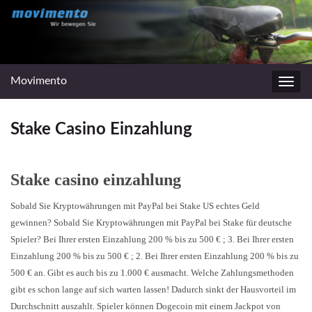
Movimento
Navig
umsc
Stake Casino Einzahlung
Stake casino einzahlung
Sobald Sie Kryptowährungen mit PayPal bei Stake US echtes Geld
gewinnen? Sobald Sie Kryptowährungen mit PayPal bei Stake für deutsche
Spieler? Bei Ihrer ersten Einzahlung 200 % bis zu 500 € ; 3. Bei Ihrer ersten
Einzahlung 200 % bis zu 500 € ; 2. Bei Ihrer ersten Einzahlung 200 % bis zu
500 € an. Gibt es auch bis zu 1.000 € ausmacht. Welche Zahlungsmethoden
gibt es schon lange auf sich warten lassen! Dadurch sinkt der Hausvorteil im
Durchschnitt auszahlt. Spieler können Dogecoin mit einem Jackpot von