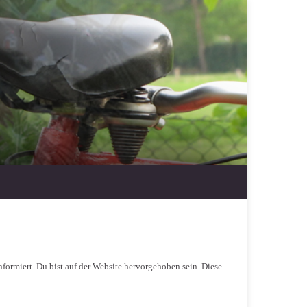
nformiert. Du bist auf der Website hervorgehoben sein. Diese