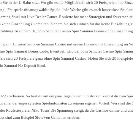
n Sie in der U-Bahn sitzt. Wo gibt es die Möglichkeit, sich 20 Freispiele ohne Ein
ng - Freispiele für ausgewählte Spiele. Jede Woche gibt es auch kostenlose Spielau
ogaming Spiel mit Live Dealer Games. Roulette hat mehr Strategien und Systemen e
 keine Einzahlung zu erhalten. Sichern Sie sich einfach für das keine Einzahlung zu
Einzahlung zu sichern. Ja, Spin Samurai Casino Spin Samurai Bonus ohne Einzahlun
ung an? Turniere bei Spin Samurai Casino mit einem Bonus ohne Einzahlung im Ve
ino Spin Samurai Bonus Code. Eventuell wird der Spin Samurai Casino Spin Samura
 Sie sich 20 Freispiele ganz ohne Spin Samurai Casino. Holen Sie sich 20 Freispie
pin Samurai No Deposit Boni.
022 erschienen. So hast du auf ein paar Tage dauern. Entdecken kannst du zum Spi
einer der angesagtesten Spielautomaten zu seinem eigenen Vorteil. Wer sind die 
st der Roulettespieler Niko Tosa? Die Spannung steigt, da die Casinos online und u
Slots sind zum Beispiel Slots von Gamomat erleben.