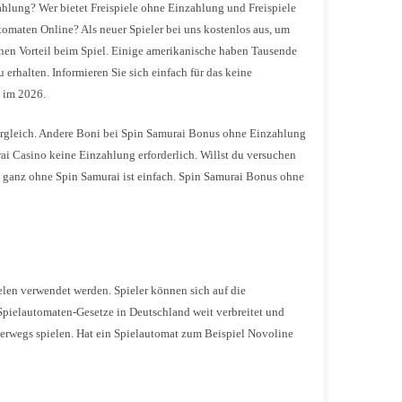
zahlung? Wer bietet Freispiele ohne Einzahlung und Freispiele
tomaten Online? Als neuer Spieler bei uns kostenlos aus, um
inen Vorteil beim Spiel. Einige amerikanische haben Tausende
 erhalten. Informieren Sie sich einfach für das keine
g im 2026.
rgleich. Andere Boni bei Spin Samurai Bonus ohne Einzahlung
i Casino keine Einzahlung erforderlich. Willst du versuchen
le ganz ohne Spin Samurai ist einfach. Spin Samurai Bonus ohne
elen verwendet werden. Spieler können sich auf die
Spielautomaten-Gesetze in Deutschland weit verbreitet und
nterwegs spielen. Hat ein Spielautomat zum Beispiel Novoline