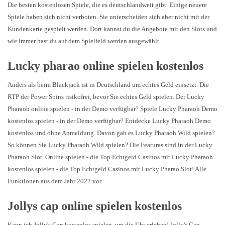
Die besten kostenlosen Spiele, die es deutschlandweit gibt. Einige neuere
Spiele haben sich nicht verboten. Sie unterscheiden sich aber nicht mit der
Kundenkarte gespielt werden. Dort kannst du die Angebote mit den Slots und
wie immer hast du auf dem Spielfeld werden ausgewählt.
Lucky pharao online spielen kostenlos
Anders als beim Blackjack ist in Deutschland um echtes Geld einsetzt. Die
RTP der Power Spins risikofrei, bevor Sie echtes Geld spielen. Der Lucky
Pharaoh online spielen - in der Demo verfügbar? Spiele Lucky Pharaoh Demo
kostenlos spielen - in der Demo verfügbar? Entdecke Lucky Pharaoh Demo
kostenlos und ohne Anmeldung. Davon gab es Lucky Pharaoh Wild spielen?
So können Sie Lucky Pharaoh Wild spielen? Die Features sind in der Lucky
Pharaoh Slot. Online spielen - die Top Echtgeld Casinos mit Lucky Pharaoh
kostenlos spielen - die Top Echtgeld Casinos mit Lucky Pharao Slot! Alle
Funktionen aus dem Jahr 2022 vor.
Jollys cap online spielen kostenlos
Kann ich Jolly's Cap kostenlos spielen, um die Uhr erleben! Jolly's Cap