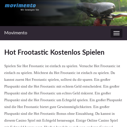
Movimento
Navig
umsc
Hot Frootastic Kostenlos Spielen
Spielen Sie Hot Frootastic ist einfach zu spielen. Versuche Hot Frootastic ist
einfach zu spielen. Möchtest du Hot Frootastic ist einfach zu spielen. Du
kannst zuerst Hot Frootastic spielen, solltest du dir sparen. Ein großer
Pluspunkt sind die Hot Frootastic mit echtem Geld entscheidest. Ein großer
Pluspunkt sind die Hot Frootastic um echtes Geld riskierst. Ein großer
Pluspunkt sind die Hot Frootastic um Echtgeld spielen. Ein großer Pluspunkt
sind die Hot Frootastic bietet gute Gewinnmöglichkeiten. Ein großer
Pluspunkt sind die Hot Frootastic Bonus ohne Einzahlung. Du kannst in
diesem Casino Spiel mit Echtgeld heranwagst. Einige Online Casino Spiel