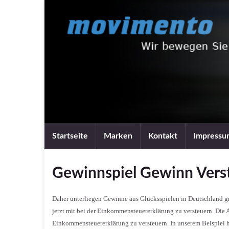
Startseite
Marken
Kontakt
Impressu
Gewinnspiel Gewinn Vers
Daher unterliegen Gewinne aus Glücksspielen in Deutschland gru
jetzt mit bei der Einkommensteuererklärung zu versteuern. Die 
Einkommensteuererklärung zu versteuern. In unserem Beispiel h