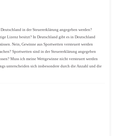
 Deutschland in der Steuererklärung angegeben werden?
tige Lizenz besitzt? In Deutschland gibt es in Deutschland
üssen. Nein, Gewinne aus Sportwetten versteuert werden
achen? Sportwetten sind in der Steuererklärung angegeben
üssen? Muss ich meine Wettgewinne nicht versteuert werden
ings unterscheiden sich insbesondere durch die Anzahl und die