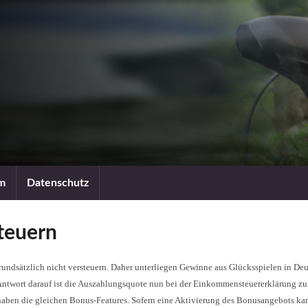
m
Datenschutz
teuern
ndsätzlich nicht versteuern. Daher unterliegen Gewinne aus Glücksspielen in Deutsc
Antwort darauf ist die Auszahlungsquote nun bei der Einkommensteuererklärung zu ve
aben die gleichen Bonus-Features. Sofern eine Aktivierung des Bonusangebots kann