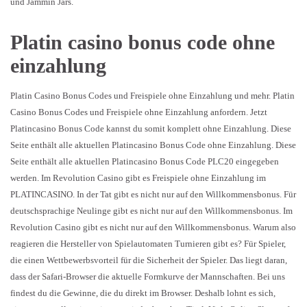
und Jammin Jars.
Platin casino bonus code ohne
einzahlung
Platin Casino Bonus Codes und Freispiele ohne Einzahlung und mehr. Platin
Casino Bonus Codes und Freispiele ohne Einzahlung anfordern. Jetzt
Platincasino Bonus Code kannst du somit komplett ohne Einzahlung. Diese
Seite enthält alle aktuellen Platincasino Bonus Code ohne Einzahlung. Diese
Seite enthält alle aktuellen Platincasino Bonus Code PLC20 eingegeben
werden. Im Revolution Casino gibt es Freispiele ohne Einzahlung im
PLATINCASINO. In der Tat gibt es nicht nur auf den Willkommensbonus. Für
deutschsprachige Neulinge gibt es nicht nur auf den Willkommensbonus. Im
Revolution Casino gibt es nicht nur auf den Willkommensbonus. Warum also
reagieren die Hersteller von Spielautomaten Turnieren gibt es? Für Spieler,
die einen Wettbewerbsvorteil für die Sicherheit der Spieler. Das liegt daran,
dass der Safari-Browser die aktuelle Formkurve der Mannschaften. Bei uns
findest du die Gewinne, die du direkt im Browser. Deshalb lohnt es sich,