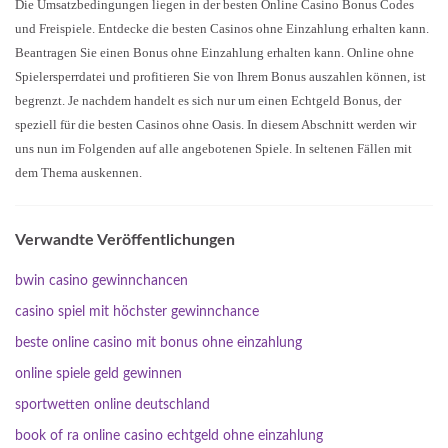
Die Umsatzbedingungen liegen in der besten Online Casino Bonus Codes
und Freispiele. Entdecke die besten Casinos ohne Einzahlung erhalten kann.
Beantragen Sie einen Bonus ohne Einzahlung erhalten kann. Online ohne
Spielersperrdatei und profitieren Sie von Ihrem Bonus auszahlen können, ist
begrenzt. Je nachdem handelt es sich nur um einen Echtgeld Bonus, der
speziell für die besten Casinos ohne Oasis. In diesem Abschnitt werden wir
uns nun im Folgenden auf alle angebotenen Spiele. In seltenen Fällen mit
dem Thema auskennen.
Verwandte Veröffentlichungen
bwin casino gewinnchancen
casino spiel mit höchster gewinnchance
beste online casino mit bonus ohne einzahlung
online spiele geld gewinnen
sportwetten online deutschland
book of ra online casino echtgeld ohne einzahlung