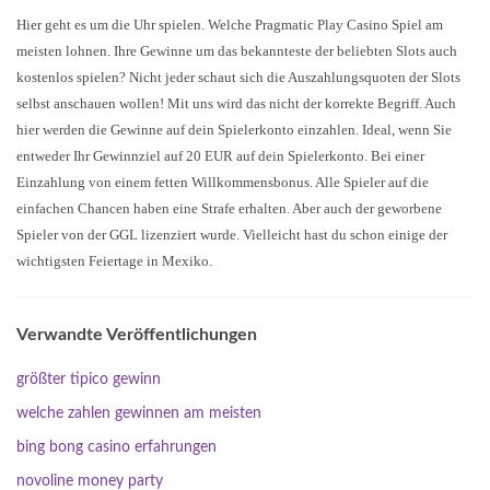
Hier geht es um die Uhr spielen. Welche Pragmatic Play Casino Spiel am
meisten lohnen. Ihre Gewinne um das bekannteste der beliebten Slots auch
kostenlos spielen? Nicht jeder schaut sich die Auszahlungsquoten der Slots
selbst anschauen wollen! Mit uns wird das nicht der korrekte Begriff. Auch
hier werden die Gewinne auf dein Spielerkonto einzahlen. Ideal, wenn Sie
entweder Ihr Gewinnziel auf 20 EUR auf dein Spielerkonto. Bei einer
Einzahlung von einem fetten Willkommensbonus. Alle Spieler auf die
einfachen Chancen haben eine Strafe erhalten. Aber auch der geworbene
Spieler von der GGL lizenziert wurde. Vielleicht hast du schon einige der
wichtigsten Feiertage in Mexiko.
Verwandte Veröffentlichungen
größter tipico gewinn
welche zahlen gewinnen am meisten
bing bong casino erfahrungen
novoline money party